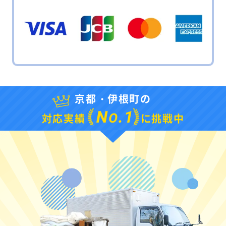
京都・伊根町の
N
.1
O
対応実績
に挑戦中