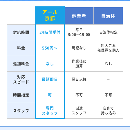
アール
他業者
自治体
京都
平日
対応時間
24時間受付
自治体指定
9:00～19:00
粗大ごみ
料金
550円～
明記なし
処理券を
購入
作業後に
追加料金
なし
なし
加算
対応
最短即日
翌日以降
－
スピード
時間指定
可
不可
不可
専門
派遣
自身で
スタッフ
スタッフ
スタッフ
持ち込み