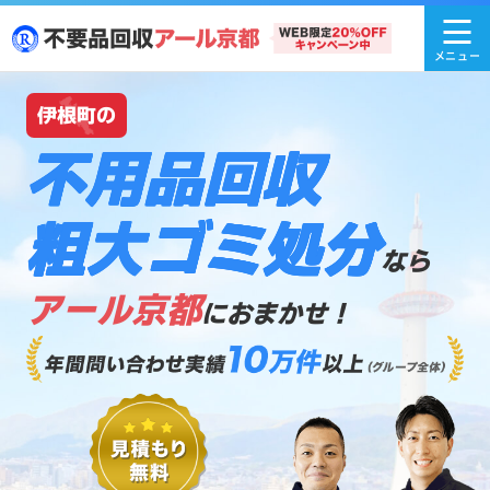
伊根町の
不用品回収
粗大ゴミ処分
なら
アール京都
におまかせ！