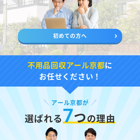
初めての方へ
不用品回収アール京都
に
お任せください！
アール京都が
7
つ
選ばれる
の理由