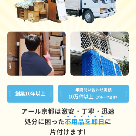
年間問い合わせ実績
創業10年以上
10万件以上
（グループ全体）
アール京都は激安・丁寧・迅速
処分に困った
不用品を即日
に
片付けます!