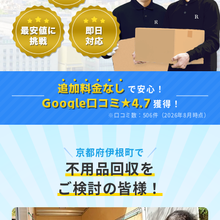
で安心！
追加料金なし
獲得！
Google口コミ★4.7
※口コミ数：506件（2026年8月時点）
京都府伊根町で
不用品回収を
ご検討の皆様！