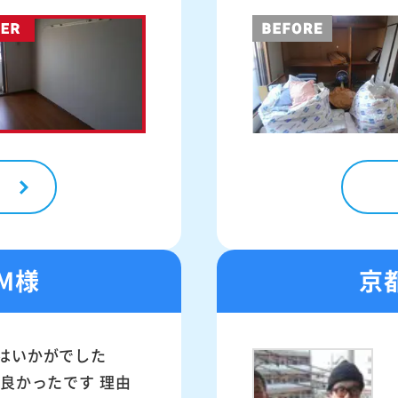
M様
京
はいかがでした
に良かったです 理由