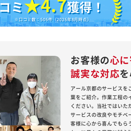
★4.7
口コミ
獲得！
※口コミ数：506件（2026年8月時点）
お客様の
心に
誠実な対応
を
アール京都のサービスを
葉をご紹介。作業工程の
ください。当社ではいた
サービスの改良やモチベ
客様に心から喜んでもら