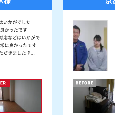
K様
京
はいかがでした
に良かったです
対応などはいかがで
非常に良かったです
だきました P...