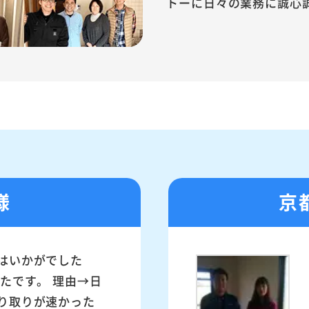
トーに日々の業務に誠心
様
京
はいかがでした
ったです。 理由→日
り取りが速かった