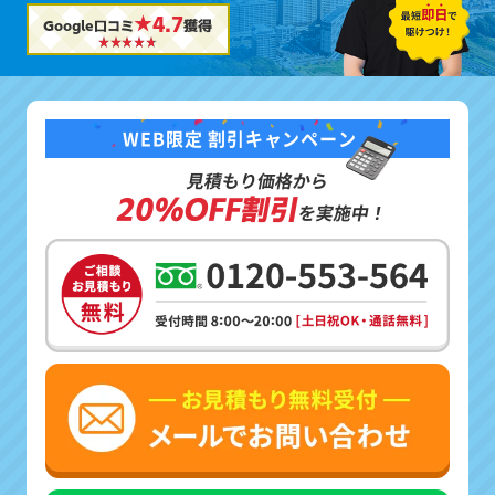
★4.7
Google口コミ
獲得
WEB限定 割引キャンペーン
見積もり価格から
20%OFF割引
を実施中！