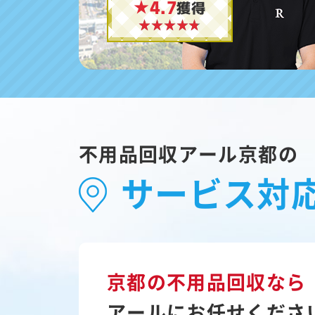
★4.7
獲得
不用品回収アール京都の
サービス対
京都の不用品回収なら
アールにお任せくださ