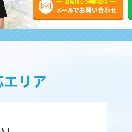
応エリア
い！