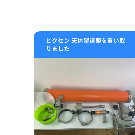
ビクセン 天体望遠鏡を買い取
りました