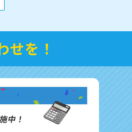
わせを！
施中！