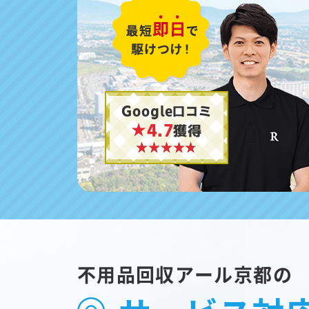
Google口コミ
★4.7
獲得
不用品回収アール京都の