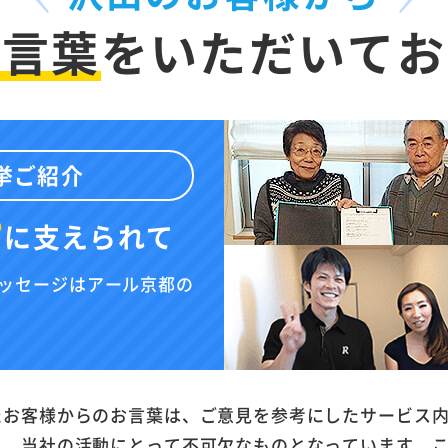
お言葉
を
いただいてお
挙ご紹介
”
に
支えられて
ッセージはアール京都の
たお客様からのお言葉は、ご意見を参考にしたサービス
と、当社の活動にとって不可欠なものとなっています。