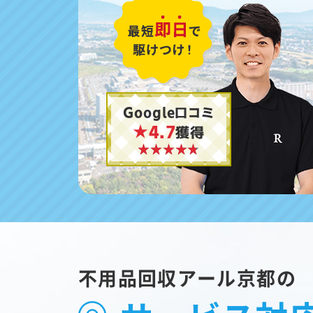
Google口コミ
★4.7
獲得
不用品回収アール京都の