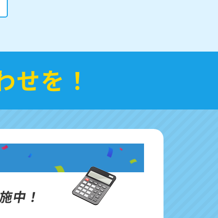
わせを！
施中！