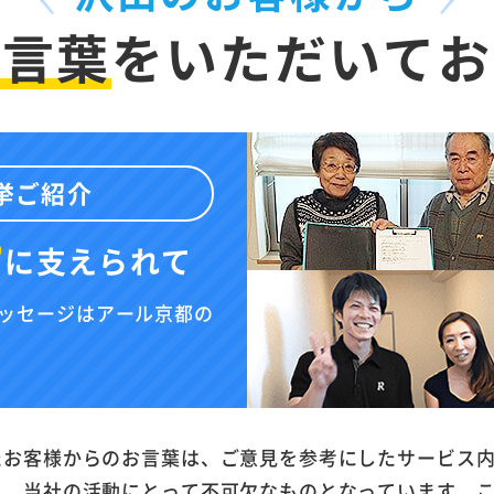
お言葉
を
いただいてお
挙ご紹介
”
に
支えられて
ッセージはアール京都の
たお客様からのお言葉は、ご意見を参考にしたサービス
と、当社の活動にとって不可欠なものとなっています。