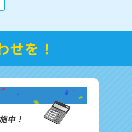
わせを！
施中！