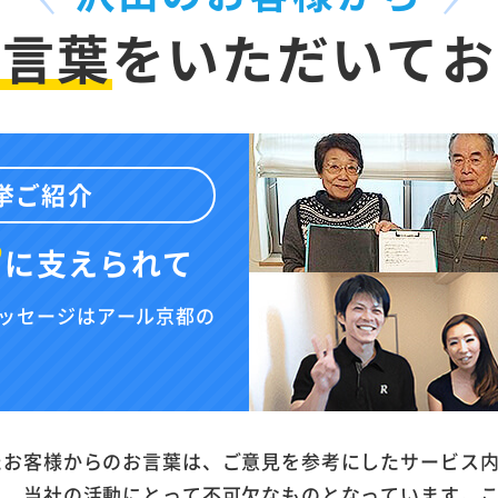
お言葉
を
いただいてお
挙ご紹介
”
に
支えられて
ッセージはアール京都の
たお客様からのお言葉は、ご意見を参考にしたサービス
と、当社の活動にとって不可欠なものとなっています。