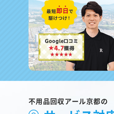
Google口コミ
★4.7
獲得
不用品回収アール京都の