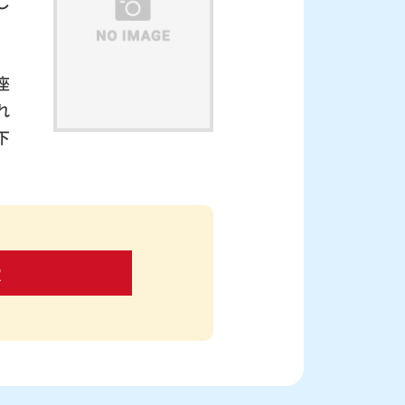
し
座
れ
下