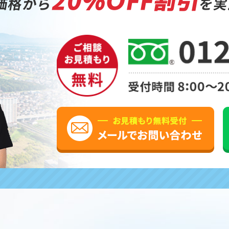
20%OFF割引
価格から
を実