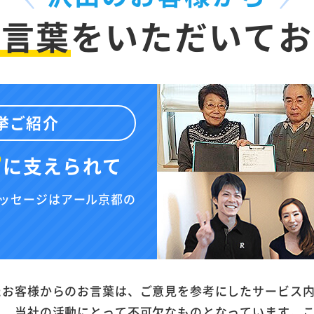
お言葉
を
いただいてお
挙ご紹介
”
に
支えられて
ッセージはアール京都の
たお客様からのお言葉は、ご意見を参考にしたサービス
と、当社の活動にとって不可欠なものとなっています。