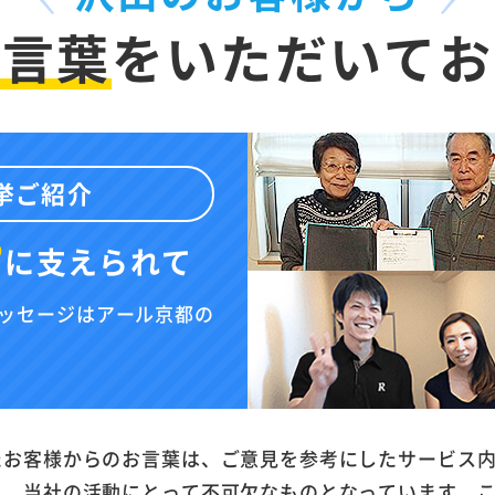
お言葉
を
いただいてお
挙ご紹介
”
に
支えられて
ッセージはアール京都の
たお客様からのお言葉は、ご意見を参考にしたサービス
と、当社の活動にとって不可欠なものとなっています。