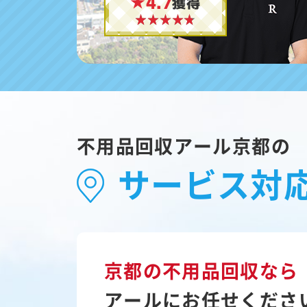
★4.7
獲得
不用品回収アール京都の
サービス対
京都の不用品回収なら
アールにお任せくださ