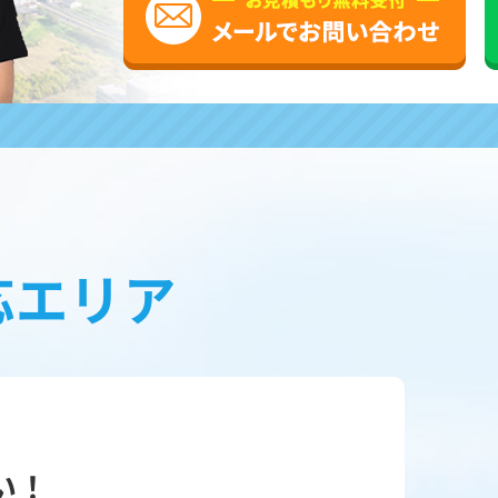
応エリア
い！