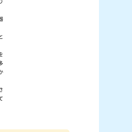
り
器
と
を
多
か
さ
て