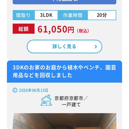
3LDK
20分
間取り
作業時間
61,050
円
総額
（税込）
詳しく見る
3DKのお家のお庭から植木やベンチ、園芸
用品などを回収しました
2026年06月15日
京都府京都市／
一戸建て