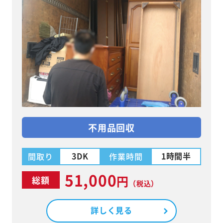
不用品回収
3DK
1時間半
間取り
作業時間
51,000
円
総額
（税込）
詳しく見る