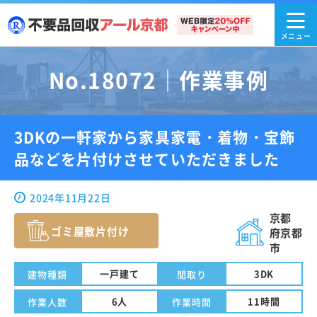
No.18072｜作業事例
3DKの一軒家から家具家電・着物・宝飾
品などを片付けさせていただきました
2024年11月22日
京都
ゴミ屋敷片付け
府京都
市
一戸建て
3DK
建物種類
間取り
6人
11時間
作業人数
作業時間