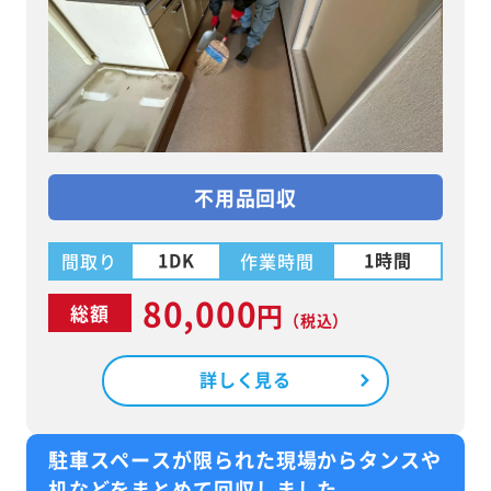
不用品回収
1DK
1時間
間取り
作業時間
80,000
円
総額
（税込）
詳しく見る
駐車スペースが限られた現場からタンスや
机などをまとめて回収しました