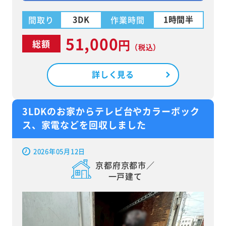
3DK
1時間半
間取り
作業時間
51,000
円
総額
（税込）
詳しく見る
3LDKのお家からテレビ台やカラーボック
ス、家電などを回収しました
2026年05月12日
京都府京都市／
一戸建て