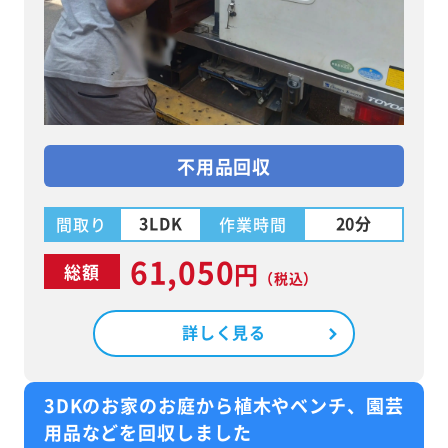
不用品回収
3LDK
20分
間取り
作業時間
61,050
円
総額
（税込）
詳しく見る
3DKのお家のお庭から植木やベンチ、園芸
用品などを回収しました