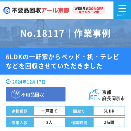
No.18117｜作業事例
6LDKの一軒家からベッド・机・テレビ
などを回収させていただきました
2024年12月17日
京都
不用品回収
府長岡京市
一戸建て
6LDK
建物種類
間取り
2人
2時間
作業人数
作業時間