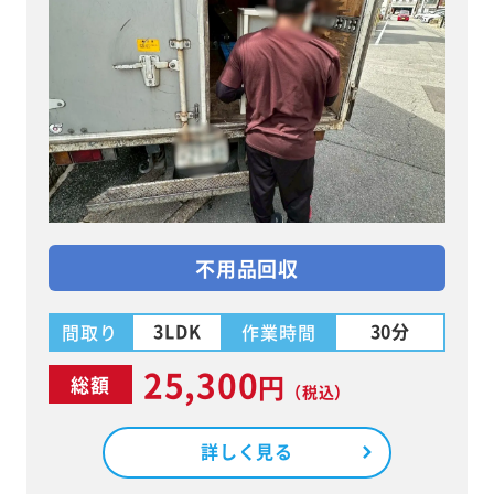
不用品回収
3LDK
30分
間取り
作業時間
25,300
円
総額
（税込）
詳しく見る