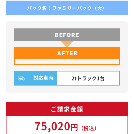
パック名：ファミリーパック（大）
対応車両
2tトラック1台
ご請求金額
75,020
円
（税込）