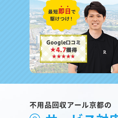
Google口コミ
★4.7
獲得
不用品回収アール京都の