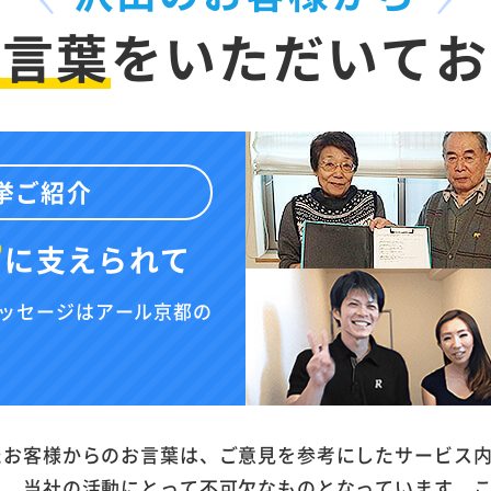
お言葉
を
いただいてお
挙ご紹介
”
に
支えられて
ッセージはアール京都の
たお客様からのお言葉は、ご意見を参考にしたサービス
と、当社の活動にとって不可欠なものとなっています。