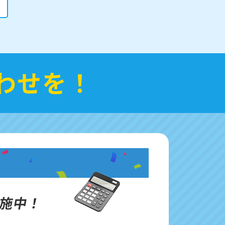
わせを！
施中！