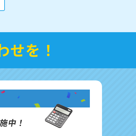
わせを！
施中！