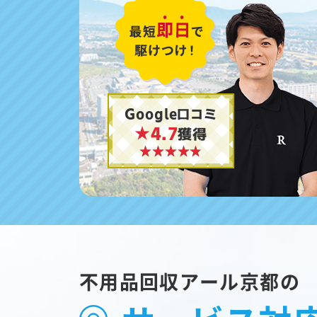
Google口コミ
★4.7
獲得
不用品回収アール京都の