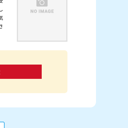
安
し
気
さ