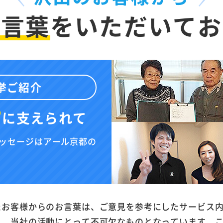
お言葉
を
いただいてお
挙ご紹介
”
に
支えられて
ッセージはアール京都の
たお客様からのお言葉は、ご意見を参考にしたサービス
と、当社の活動にとって不可欠なものとなっています。