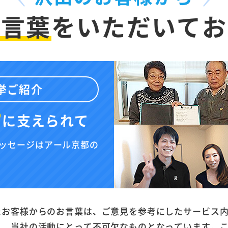
お言葉
を
いただいてお
挙ご紹介
”
に
支えられて
ッセージはアール京都の
たお客様からのお言葉は、ご意見を参考にしたサービス
と、当社の活動にとって不可欠なものとなっています。