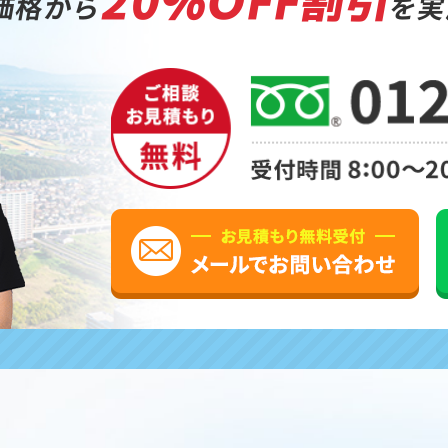
20%OFF割引
価格から
を実